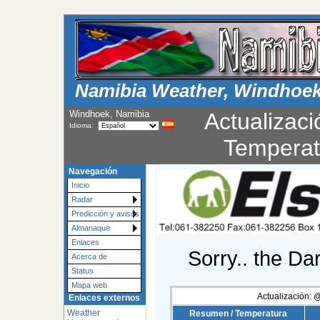
Namibia Weather, Windhoe
Windhoek, Namibia
Actualizaci
Idioma:
Temperat
Navegación
Inicio
Radar
Predicción y avisos
Almanaque
Enlaces
Sorry.. the Da
Acerca de
Status
Mapa web
Actualización:
Enlaces externos
Weather
Resumen / Temperatura