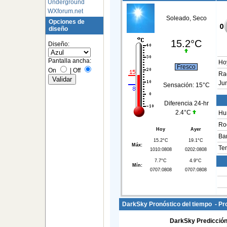
Underground
WXforum.net
Soleado, Seco
Opciones de
diseño
15.2°C
Diseño:
Pantalla ancha:
Ho
Fresco
On
|
Off
Ra
Jun
Sensación:
15°C
Diferencia 24-hr
2.4°C
Hu
Roc
Hoy
Ayer
Ba
15.2°C
19.1°C
Máx:
Te
1010:0808
0202:0808
7.7°C
4.9°C
Mín:
0707:0808
0707:0808
DarkSky Pronóstico del tiempo - Pr
DarkSky Predicción